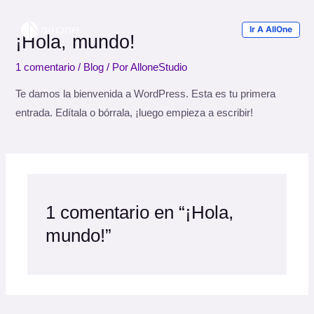
Ir
al
Ir A AllOne
¡Hola, mundo!
contenido
1 comentario
/
Blog
/ Por
AlloneStudio
Te damos la bienvenida a WordPress. Esta es tu primera
entrada. Edítala o bórrala, ¡luego empieza a escribir!
1 comentario en “¡Hola,
mundo!”