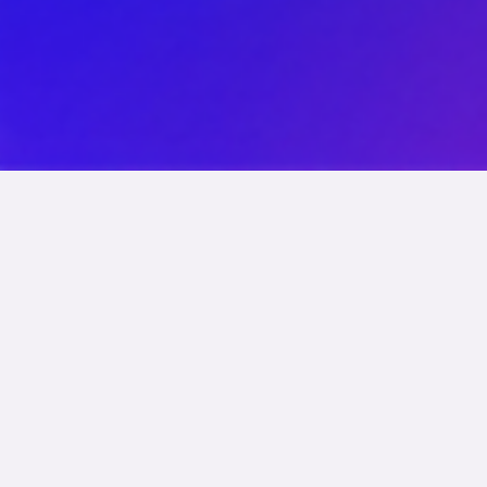
Todo Julio
20% Descuento En Todos
Los Paquetes De Redes
Sociales